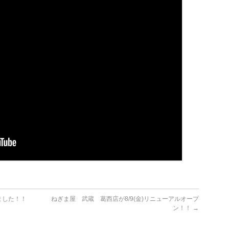
ました！！
ねぎま屋 武蔵 葛西店が8/9(金)リニューアルオープ
ン！！
→