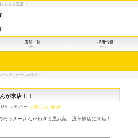
店」などを運営中
店舗一覧
採用情報
shop
recruit
ーバーのわっきーさんが来店！！
んが来店！！
月15日
カテゴリー :
お店からのお知らせ
バーのわっきーさんがねぎま屋武蔵 浅草橋店に来店！