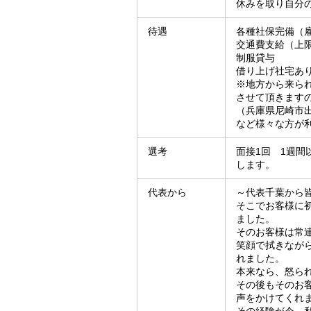
休みを取り自分
待遇
各種社保完備（
交通費支給（上限2
制服貸与
借り上げ社宅あ
※地方から来ら
させて頂きます
（兵庫県尼崎市
など様々な方が
選考
面接1回 1週間
します。
代表から
～代表千葉から
そこでお客様に
ました。
そのお客様は常
笑顔で拭きなが
れました。
本来なら、怒ら
その後もそのお
声をかけてくれ