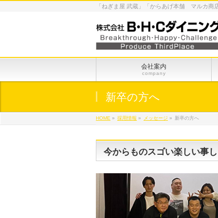
「ねぎま屋 武蔵」「からあげ本舗 マルカ商
会社案内
company
新卒の方へ
HOME
»
採用情報
»
メッセージ
»
新卒の方へ
今からものスゴい楽しい事しま