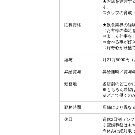
★お店を運営す
す。
スタッフの育成
応募資格
★飲食業界の経
⇒お客様の満足
⇒楽しく仕事を
⇒食べる事が好
⇒好奇心が旺盛
給与
月21万5000円
昇給賞与
昇給随時／賞与年
勤務地
各店舗のどこか
※もちろん希望
※どこで働くの
勤務時間
店舗により異な
休日
週休2日制（シ
※冠婚葬祭はも
※休みは絶対取