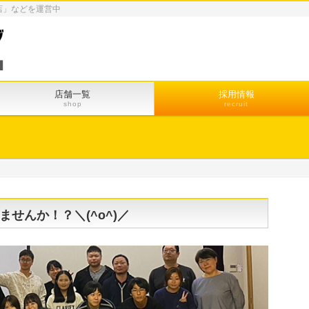
店」などを運営中
店舗一覧
採用情報
shop
recruit
せんか！？＼(^o^)／