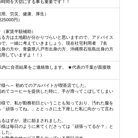
の時間を大切にする事も重要です！！
雇用、労災、健康、厚生）
5000円）
り（家賃半額補助）
れる方は土地勘が分かりづらいと思いますので、アドバイス
ので、一緒に考えていきましょう。現在社宅利用者 7名
出身の方や、青森県八戸市出身の方、沖縄県石垣島出身の方
利用していますよ！！）
以内に合否結果をご連絡致します。 ★代表の千葉が面接致
皆様へ～ 初めてのアルバイトが喫茶店でした。
初めてコーヒーを提供した時に、手が滑ってこぼしてしまい
連様で、私が勤務初日ということも知っており、汚れた服を
ら「頑張ってね。」ととっさに土下座した私に向かって言わ
れるはずが、逆に励まされました。
客様は毎日のように来てくださっては「頑張ってるか？」と
ました。