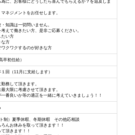
る為に、お客様にどうしたら喜んでもらえるか？を追及しま
・マネジメントをお任せします。
験・知識は一切問いません。
を考えて働きたい方、是非ご応募ください。
したい方
きな方
でワクワクするのが好きな方
（高卒初任給）
１回（11月に支給します）
に勤務して頂きます。
は最大限に考慮させて頂きます。
が一番良いか等の適正を一緒に考えていきましょう！！
る
フト制）夏季休暇、冬期休暇 その他応相談
ちろんお休みを取って頂きます！！
って頂きます！！