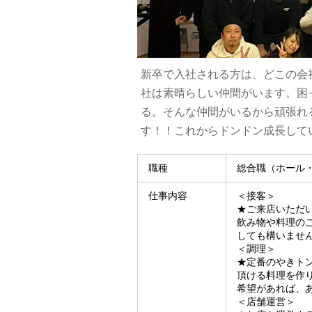
新卒で入社される方は、どこの会
社は素晴らしい仲間がいます。困
る。そんな仲間がいるから頑張れ
す！！これからドンドン成長して
職種
総合職（ホール
仕事内容
＜接客＞
★ご来店いただ
飲み物や料理の
しても構いませ
＜調理＞
★定番のやきト
頂ける料理を作
希望があれば、
＜店舗運営＞