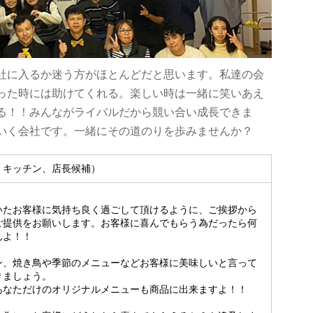
社に入るか迷う方がほとんどだと思います。私達の会
った時には助けてくれる。楽しい時は一緒に笑いあえ
る！！みんながライバルだから競い合い成長できま
いく会社です。一緒にその道のりを歩みませんか？
・キッチン、店長候補）
いたお客様に気持ち良く過ごして頂けるように、ご挨拶から
ご提供をお願いします。お客様に喜んでもらう為だったら何
んよ！！
ン、焼き鳥や季節のメニューなどお客様に美味しいと言って
りましょう。
あなただけのオリジナルメニューも商品に出来ますよ！！